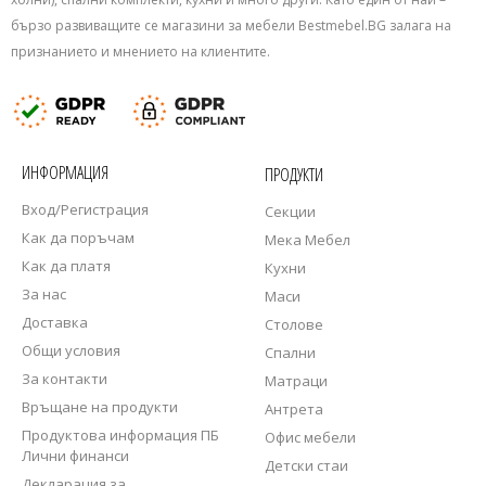
бързо развиващите се магазини за мебели Bestmebel.BG залага на
признанието и мнението на клиентите.
ИНФОРМАЦИЯ
ПРОДУКТИ
Вход/Регистрация
Секции
Как да поръчам
Мека Мебел
Как да платя
Кухни
За нас
Маси
Доставка
Столове
Общи условия
Спални
За контакти
Матраци
Връщане на продукти
Антрета
Продуктова информация ПБ
Офис мебели
Лични финанси
Детски стаи
Декларация за