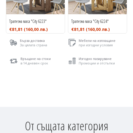
Трапезна маса "City 6223"
Трапезна маса "City 6224"
€81,81
(160,00 лв.)
€81,81
(160,00 лв.)
Бърза доставка
Мебели на изплащане
За цялата страна
при изгодни условия
Връщане на стоки
Изгодно пазаруване
в 14 дневен срок
Промоции и отстъпки
От същата категория