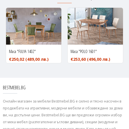
Маса "FULYA 1402"
Маса "POLO 1601"
€250,02
(489,00 лв.)
€253,60
(496,00 лв.)
BESTMEBEL.BG
Онлайн магазин за мебели Bestmebel.BG е силно и тясно насочен в
продажбата на атрактивни, модерни мебели и обзавеждане за дома
ви, на достъпни цени. Bestmebel.BG ще ви предложи огромен избор
от мека мебел (разтегателни и ъглови дивани), секции (модулни и
холни), спални комплекти, кухни и много други. Като един от най –