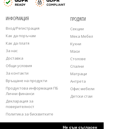
ИНФОРМАЦИЯ
ПРОДУКТИ
Вход/Регистрация
Секции
Как да поръчам
Мека Мебел
Как да платя
Кухни
За нас
Маси
Доставка
Столове
Общи условия
Спални
За контакти
Матраци
Връщане на продукти
Антрета
Продуктова информация ПБ
Офис мебели
Лични финанси
Детски стаи
Декларация за
поверителност
Политика за бисквитките
СЛЕДВАЙТЕ НИ
Не съм съгласен