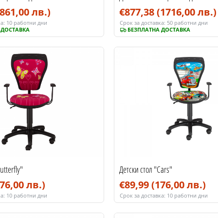
(861,00 лв.)
€877,38
(1716,00 лв.)
а:
10 работни дни
Срок за доставка:
50 работни дни
 ДОСТАВКА
БЕЗПЛАТНА ДОСТАВКА
utterfly"
Детски стол "Cars"
76,00 лв.)
€89,99
(176,00 лв.)
а:
10 работни дни
Срок за доставка:
10 работни дни