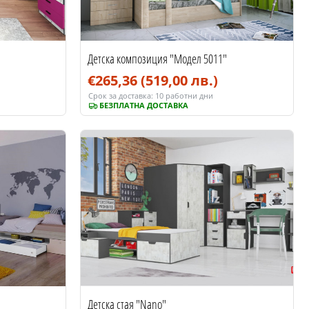
Детска композиция "Модел 5011"
€265,36
(519,00 лв.)
Срок за доставка:
10 работни дни
БЕЗПЛАТНА ДОСТАВКА
Детска стая "Nano"