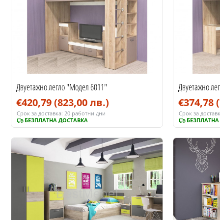
Двуетажно легло "Модел 6011"
Двуетажно ле
€420,79
(823,00 лв.)
€374,78
Срок за доставка:
20 работни дни
Срок за доставк
БЕЗПЛАТНА ДОСТАВКА
БЕЗПЛАТНА