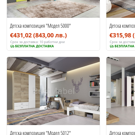
Детска композиция "Модел 5000"
Детска компо
€431,02
(843,00 лв.)
€315,98
Срок за доставка:
10 работни дни
Срок за доставк
БЕЗПЛАТНА ДОСТАВКА
БЕЗПЛАТНА
Детска композиция "Модел 5012"
Детска компо