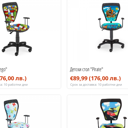
Lego"
Детски стол "Pirate"
76,00 лв.)
€89,99
(176,00 лв.)
а:
10 работни дни
Срок за доставка:
10 работни дни