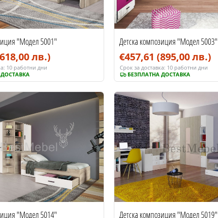
зиция "Модел 5001"
Детска композиция "Модел 5003"
(618,00 лв.)
€457,61
(895,00 лв.)
а:
10 работни дни
Срок за доставка:
10 работни дни
 ДОСТАВКА
БЕЗПЛАТНА ДОСТАВКА
зиция "Модел 5014"
Детска композиция "Модел 5019"