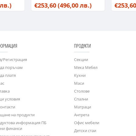
 лв.)
€253,60
(496,00 лв.)
€253,6
ОРМАЦИЯ
ПРОДУКТИ
д/Регистрация
Секции
 да поръчам
Мека Мебел
 да платя
Кухни
нас
Маси
тавка
Столове
и условия
Спални
контакти
Матраци
щане на продукти
Антрета
дуктова информация ПБ
Офис мебели
ни финанси
Детски стаи