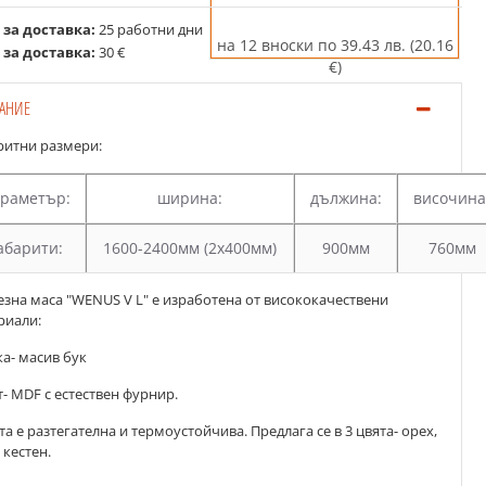
 за доставка:
25 работни дни
на 12 вноски по 39.43 лв. (20.16
 за доставка:
30 €
€)
АНИЕ
ритни размери:
раметър:
ширина:
дължина:
височина
абарити:
1600-2400мм (2х400мм)
900мм
760мм
езна маса "WENUS V L" е изработена от висококачествени
риали:
ка- масив бук
т- MDF с естествен фурнир.
а е разтегателна и термоустойчива. Предлага се в 3 цвята- орех,
 кестен.