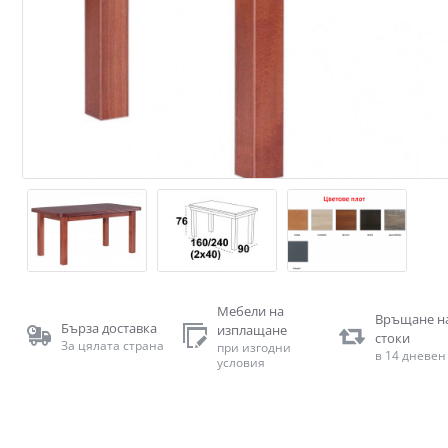
Мебели на
Връщане н
Бърза доставка
изплащане
стоки
За цялата страна
при изгодни
в 14 дневен
условия