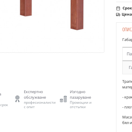
Срок
Цена
ОПИС
Габа
Па
Г
Трап
мате
Експертно
Изгодно
а
- кра
обслужване
пазаруване
професионалисти
Промоции и
 срок
- пло
с опит
отстъпки
Масат
бял и