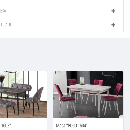
АВКА
А ПЛАТЯ
 1603"
Маса "POLO 1604"