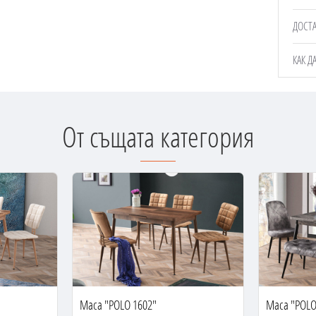
ДОСТ
КАК Д
От същата категория
Маса "POLO 1602"
Маса "POLO