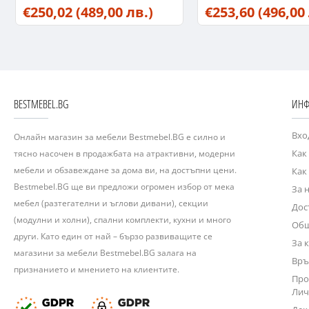
€250,02
(489,00 лв.)
€253,60
(496,00
BESTMEBEL.BG
ИНФ
Вхо
Онлайн магазин за мебели Bestmebel.BG е силно и
Как
тясно насочен в продажбата на атрактивни, модерни
мебели и обзавеждане за дома ви, на достъпни цени.
Как
Bestmebel.BG ще ви предложи огромен избор от мека
За 
мебел (разтегателни и ъглови дивани), секции
Дос
(модулни и холни), спални комплекти, кухни и много
Общ
други. Като един от най – бързо развиващите се
За 
магазини за мебели Bestmebel.BG залага на
Връ
признанието и мнението на клиентите.
Про
Лич