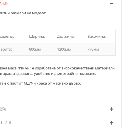
АНИЕ
ритни размери на модела:
раметър:
Ширина:
Дължина:
Височина:
барити:
800мм
1200мм
770мм
зна маса "
" е изработена от висококачествени материали,
PINAR
нтиращи здравина, удобство и дълготрайно ползване.
а е с плот от МДФ и крака от масивно дърво.
АВКА
А ПЛАТЯ