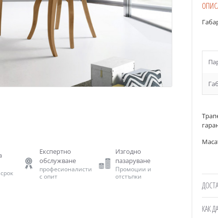
ОПИС
Габа
Па
Га
Трапе
гара
Масат
Експертно
Изгодно
а
обслужване
пазаруване
професионалисти
Промоции и
 срок
с опит
отстъпки
ДОСТ
КАК Д