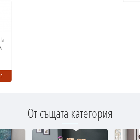
la
х,
Е
От същата категория