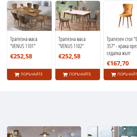
Трапезна маса
Трапезна маса
Трапезен стол "E
''VENUS 1101''
''VENUS 1102''
357" - крака оре
седалка жълт
€252,58
€252,58
€167,70
ПОРЪЧАЙТЕ
ПОРЪЧАЙТЕ
ПОРЪЧАЙТ