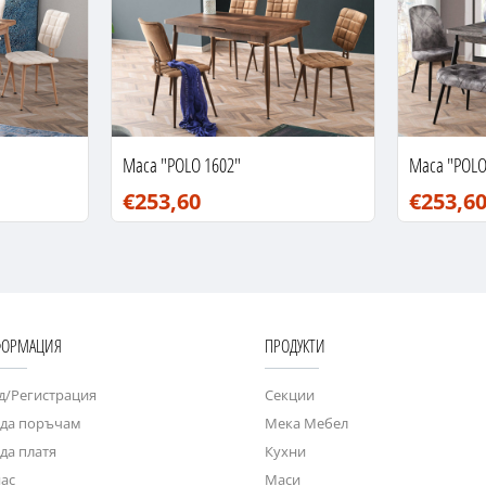
Маса "POLO 1602"
Маса "POLO
€253,60
€253,6
ОРМАЦИЯ
ПРОДУКТИ
д/Регистрация
Секции
 да поръчам
Мека Мебел
 да платя
Кухни
нас
Маси