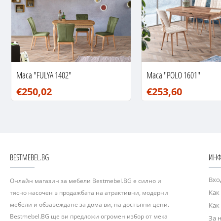
Маса "FULYA 1402"
Маса "POLO 1601"
€250,02
€253,60
BESTMEBEL.BG
ИНФ
Вхо
Онлайн магазин за мебели Bestmebel.BG е силно и
Как
тясно насочен в продажбата на атрактивни, модерни
мебели и обзавеждане за дома ви, на достъпни цени.
Как
Bestmebel.BG ще ви предложи огромен избор от мека
За 