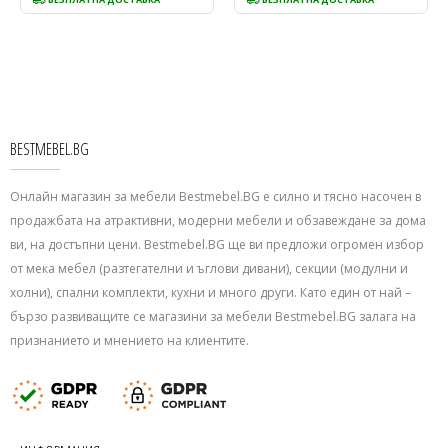
BESTMEBEL.BG
Онлайн магазин за мебели Bestmebel.BG е силно и тясно насочен в
продажбата на атрактивни, модерни мебели и обзавеждане за дома
ви, на достъпни цени. Bestmebel.BG ще ви предложи огромен избор
от мека мебел (разтегателни и ъглови дивани), секции (модулни и
холни), спални комплекти, кухни и много други. Като един от най –
бързо развиващите се магазини за мебели Bestmebel.BG залага на
признанието и мнението на клиентите.