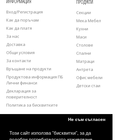
ИНФОРМАЦИЯ
ПРОДУКТИ
Вход/Регистрация
Секции
Как да поръчам
Мека Мебел
Как да платя
Кухни
За нас
Маси
Доставка
Столове
Общи условия
Спални
За контакти
Матраци
Връщане на продукти
Антрета
Продуктова информация ПБ
Офис мебели
Лични финанси
Детски стаи
Декларация за
поверителност
Политика за бисквитките
СЛЕДВАЙТЕ НИ
Не съм съгласен
Този сайт използва "бисквитки", за да
подобри потребителското изживяване.