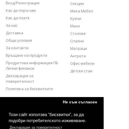
Вход/Регистрация
Секции
Как да поръчам
Мека Мебел
Как да платя
Кухни
За нас
Маси
Доставка
Столове
Общи условия
Спални
За контакти
Матраци
Връщане на продукти
Антрета
Продуктова информация ПБ
Офис мебели
Лични финанси
Детски стаи
Декларация за
поверителност
Политика за бисквитките
СЛЕДВАЙТЕ НИ
Не съм съгласен
Този сайт използва "бисквитки", за да
подобри потребителското изживяване.
Декларация за поверителност