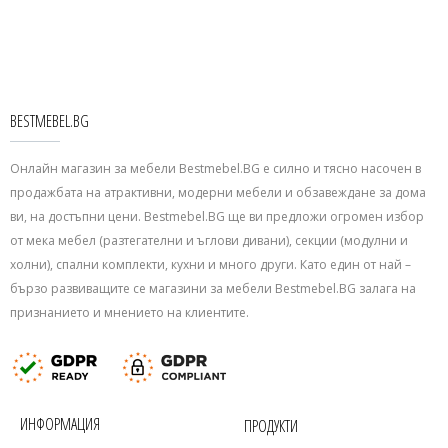
BESTMEBEL.BG
Онлайн магазин за мебели Bestmebel.BG е силно и тясно насочен в
продажбата на атрактивни, модерни мебели и обзавеждане за дома
ви, на достъпни цени. Bestmebel.BG ще ви предложи огромен избор
от мека мебел (разтегателни и ъглови дивани), секции (модулни и
холни), спални комплекти, кухни и много други. Като един от най –
бързо развиващите се магазини за мебели Bestmebel.BG залага на
признанието и мнението на клиентите.
ИНФОРМАЦИЯ
ПРОДУКТИ