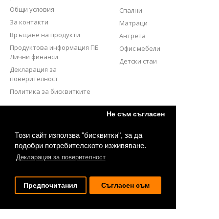
Общи условия
Спални
За контакти
Матраци
Връщане на продукти
Антрета
Продуктова информация ПБ
Офис мебели
Лични финанси
Детски стаи
Декларация за
поверителност
Политика за бисквитките
СЛЕДВАЙТЕ НИ
Не съм съгласен
Този сайт използва "бисквитки", за да
подобри потребителското изживяване.
Декларация за поверителност
Предпочитания
Съгласен съм