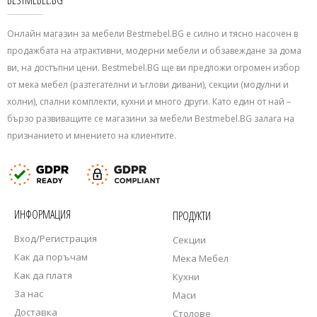
BESTMEBEL.BG
Онлайн магазин за мебели Bestmebel.BG е силно и тясно насочен в
продажбата на атрактивни, модерни мебели и обзавеждане за дома
ви, на достъпни цени. Bestmebel.BG ще ви предложи огромен избор
от мека мебел (разтегателни и ъглови дивани), секции (модулни и
холни), спални комплекти, кухни и много други. Като един от най –
бързо развиващите се магазини за мебели Bestmebel.BG залага на
признанието и мнението на клиентите.
ИНФОРМАЦИЯ
ПРОДУКТИ
Вход/Регистрация
Секции
Как да поръчам
Мека Мебел
Как да платя
Кухни
За нас
Маси
Доставка
Столове