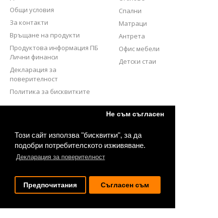
Общи условия
Спални
За контакти
Матраци
Връщане на продукти
Антрета
Продуктова информация ПБ
Офис мебели
Лични финанси
Детски стаи
Декларация за
поверителност
Политика за бисквитките
СЛЕДВАЙТЕ НИ
Не съм съгласен
Този сайт използва "бисквитки", за да
подобри потребителското изживяване.
Декларация за поверителност
Предпочитания
Съгласен съм