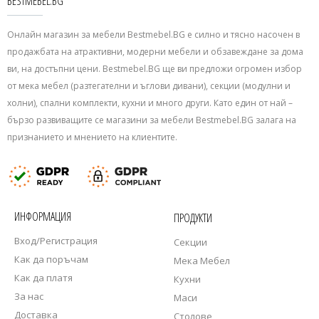
BESTMEBEL.BG
Онлайн магазин за мебели Bestmebel.BG е силно и тясно насочен в
продажбата на атрактивни, модерни мебели и обзавеждане за дома
ви, на достъпни цени. Bestmebel.BG ще ви предложи огромен избор
от мека мебел (разтегателни и ъглови дивани), секции (модулни и
холни), спални комплекти, кухни и много други. Като един от най –
бързо развиващите се магазини за мебели Bestmebel.BG залага на
признанието и мнението на клиентите.
ИНФОРМАЦИЯ
ПРОДУКТИ
Вход/Регистрация
Секции
Как да поръчам
Мека Мебел
Как да платя
Кухни
За нас
Маси
Доставка
Столове