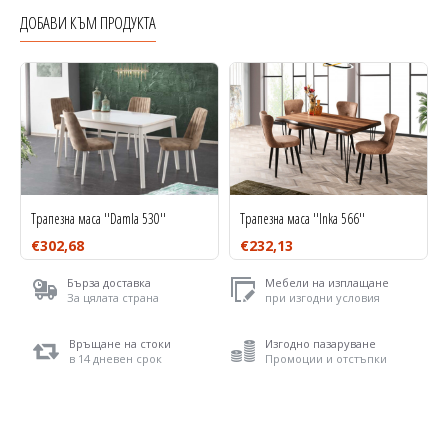
ДОБАВИ КЪМ ПРОДУКТА
Трапезна маса ''Damla 530''
Трапезна маса ''Inka 566''
€302,68
€232,13
Бърза доставка
Мебели на изплащане
За цялата страна
при изгодни условия
Връщане на стоки
Изгодно пазаруване
в 14 дневен срок
Промоции и отстъпки