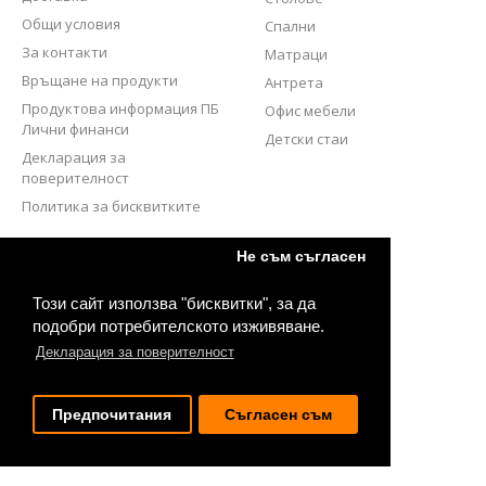
Общи условия
Спални
За контакти
Матраци
Връщане на продукти
Антрета
Продуктова информация ПБ
Офис мебели
Лични финанси
Детски стаи
Декларация за
поверителност
Политика за бисквитките
СЛЕДВАЙТЕ НИ
Не съм съгласен
Този сайт използва "бисквитки", за да
подобри потребителското изживяване.
Декларация за поверителност
Предпочитания
Съгласен съм