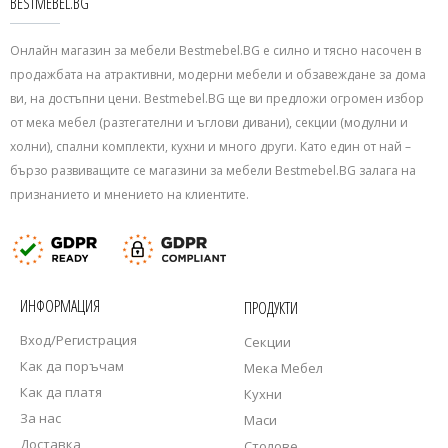
BESTMEBEL.BG
Онлайн магазин за мебели Bestmebel.BG е силно и тясно насочен в
продажбата на атрактивни, модерни мебели и обзавеждане за дома
ви, на достъпни цени. Bestmebel.BG ще ви предложи огромен избор
от мека мебел (разтегателни и ъглови дивани), секции (модулни и
холни), спални комплекти, кухни и много други. Като един от най –
бързо развиващите се магазини за мебели Bestmebel.BG залага на
признанието и мнението на клиентите.
ИНФОРМАЦИЯ
ПРОДУКТИ
Вход/Регистрация
Секции
Как да поръчам
Мека Мебел
Как да платя
Кухни
За нас
Маси
Доставка
Столове