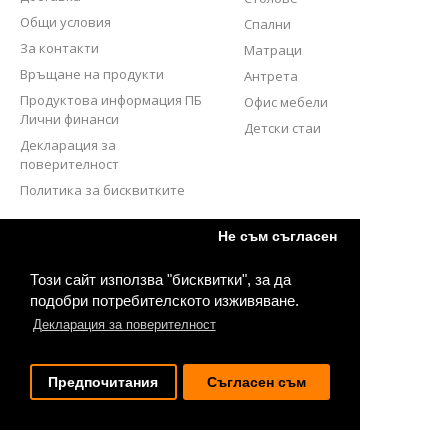
Общи условия
Спални
За контакти
Матраци
Връщане на продукти
Антрета
Продуктова информация ПБ
Офис мебели
Лични финанси
Детски стаи
Декларация за
поверителност
Политика за бисквитките
СЛЕДВАЙТЕ НИ
Не съм съгласен
Този сайт използва "бисквитки", за да
подобри потребителското изживяване.
Декларация за поверителност
Предпочитания
Съгласен съм