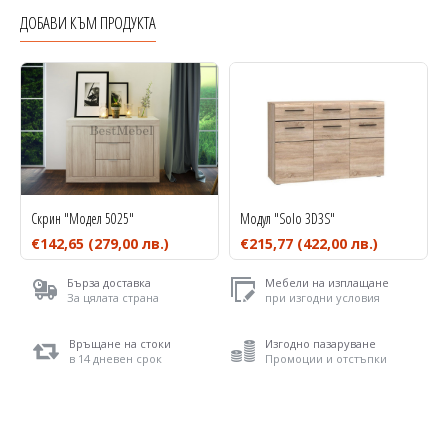
ДОБАВИ КЪМ ПРОДУКТА
Скрин "Модел 5025"
Модул "Solo 3D3S"
€142,65
(279,00 лв.)
€215,77
(422,00 лв.)
Бърза доставка
Мебели на изплащане
За цялата страна
при изгодни условия
Връщане на стоки
Изгодно пазаруване
в 14 дневен срок
Промоции и отстъпки