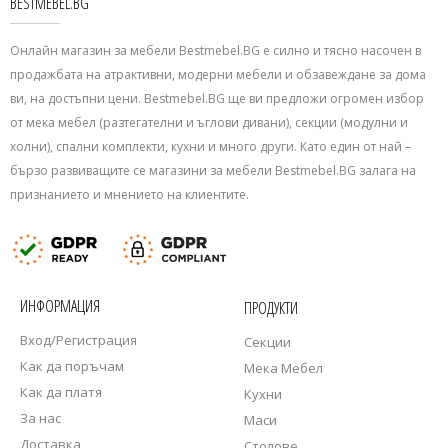
BESTMEBEL.BG
Онлайн магазин за мебели Bestmebel.BG е силно и тясно насочен в
продажбата на атрактивни, модерни мебели и обзавеждане за дома
ви, на достъпни цени. Bestmebel.BG ще ви предложи огромен избор
от мека мебел (разтегателни и ъглови дивани), секции (модулни и
холни), спални комплекти, кухни и много други. Като един от най –
бързо развиващите се магазини за мебели Bestmebel.BG залага на
признанието и мнението на клиентите.
ИНФОРМАЦИЯ
ПРОДУКТИ
Вход/Регистрация
Секции
Как да поръчам
Мека Мебел
Как да платя
Кухни
За нас
Маси
Доставка
Столове