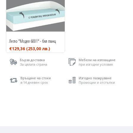
Легло "Модел 6001" - бял гланц
€129,36
(253,00 лв.)
Бърза доставка
Мебели на изплащане
За цялата страна
при изгодни условия
Връщане на стоки
Изгодно пазаруване
в 14 дневен срок
Промоции и отстъпки