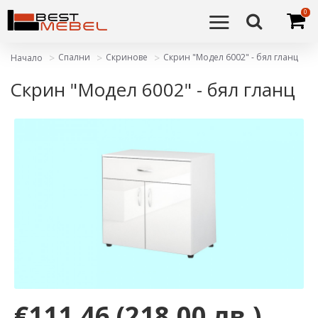
0
Спални
Скринове
Скрин "Модел 6002" - бял гланц
Начало
Скрин "Модел 6002" - бял гланц
€111,46
(218,00 лв.)