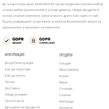
ви, на достъпни цени. Bestmebel.BG ще ви предложи огромен избор
от мека мебел (разтегателни и ъглови дивани), секции (модулни и
холни), спални комплекти, кухни и много други. Като един от най –
бързо развиващите се магазини за мебели Bestmebel.BG залага на
признанието и мнението на клиентите.
ИНФОРМАЦИЯ
ПРОДУКТИ
Вход/Регистрация
Секции
Как да поръчам
Мека Мебел
Как да платя
Кухни
За нас
Маси
Доставка
Столове
Общи условия
Спални
За контакти
Матраци
Връщане на продукти
Антрета