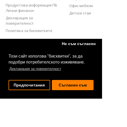
Продуктова информация ПБ
Офис мебели
Лични финанси
Детски стаи
Декларация за
поверителност
Политика за бисквитките
СЛЕДВАЙТЕ НИ
Не съм съгласен
Този сайт използва "бисквитки", за да
подобри потребителското изживяване.
Декларация за поверителност
Предпочитания
Съгласен съм
2020 © Bestmebel.bg. Всички права запазени.