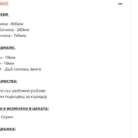
АНИЕ
мери
ина - 800мм 
боч
ина - 340мм
очина - 740мм
риали: 
ч - 18мм
 - 18мм
- Дъб сонома, венге
т 
имства:
ати със заоблени ръбове
рин подходящ за коридор
о е включено в цената:
. Скрин
дръжка: