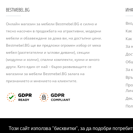
BESTMEBEL.BG
ИНФ
Вхо
Онлайн магазин за мебели Bestmebel.BG е силно и
Как
тясно насочен в продажбата на атрактивни, модерни
мебели и обзавеждане за дома ви, на достъпни цени.
Как
Bestmebel.BG ще ви предложи огромен избор от мека
За 
мебел (разтегателни и ъглови дивани), секции
Дос
(модулни и холни), спални комплекти, кухни и много
Общ
други. Като един от най – бързо развиващите се
За 
магазини за мебели Bestmebel.BG залага на
Връ
признанието и мнението на клиентите.
Про
Лич
Дек
Пол
Този сайт използва "бисквитки", за да подобри потреби
2020 © Bestmebel.bg. Всички права запазени.