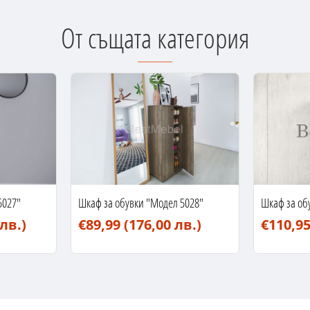
От същата категория
5027"
Шкаф за обувки "Модел 5028"
Шкаф за об
 лв.)
€89,99
(176,00 лв.)
€110,9