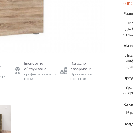
ОПИС
Раз
- шир
- 
дъл
-
вис
Мате
- Лпд
- Мдф
Експертно
Изгодно
а
- Цвя
обслужване
пазаруване
професионалисти
Промоции и
 срок
Пред
с опит
отстъпки
- Вр
- Ск
Какв
- 1бр
Под