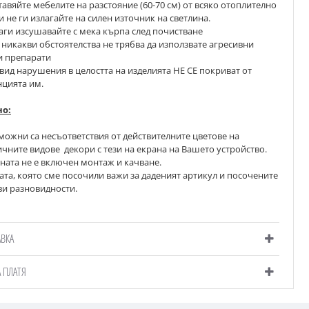
авяйте мебелите на разстояние (60-70 см) от всяко отоплително
и не ги излагайте на силен източник на светлина.
аги изсушавайте с мека кърпа след почистване 
никакви обстоятелства не трябва да използвате агресивни
и препарати
 вид нарушения в целостта на изделията НЕ СЕ покриват от
нцията им.
о:
зможни
 са несъответствия от действителните цветове на 
чните видове  декори с тези на екрана на Вашето устройство.
ената не е включен монтаж и качване.
ата, която сме посочили важи за даденият артикул и посочените
ви разновидности.
АВКА
А ПЛАТЯ