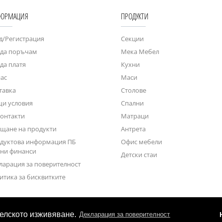
ОРМАЦИЯ
ПРОДУКТИ
д/Регистрация
Секции
 да поръчам
Мека Мебел
 да платя
Кухни
нас
Маси
тавка
Столове
и условия
Спални
контакти
Матраци
щане на продукти
Антрета
дуктова информация ПБ
Офис мебели
ни финанси
Детски стаи
ларация за поверителност
итика за бисквитките
телското изживяване.
Декларация за поверителност