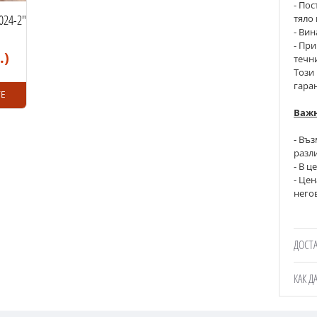
-
Пост
024-2"
тяло 
- Вин
-
При 
.)
течн
Този
гара
Е
Важн
- Въ
разли
- В ц
- 
Цен
него
ДОСТ
КАК Д