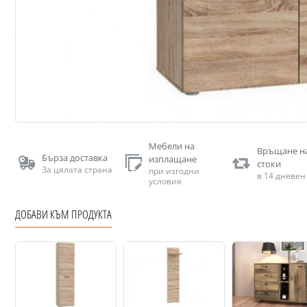
Мебели на
Връщане н
Бърза доставка
изплащане
стоки
За цялата страна
при изгодни
в 14 дневен
условия
ДОБАВИ КЪМ ПРОДУКТА