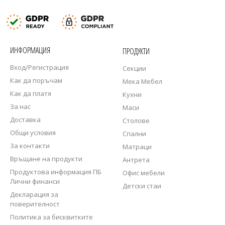
ИНФОРМАЦИЯ
ПРОДУКТИ
Вход/Регистрация
Секции
Как да поръчам
Мека Мебел
Как да платя
Кухни
За нас
Маси
Доставка
Столове
Общи условия
Спални
За контакти
Матраци
Връщане на продукти
Антрета
Продуктова информация ПБ
Офис мебели
Лични финанси
Детски стаи
Декларация за
поверителност
Политика за бисквитките