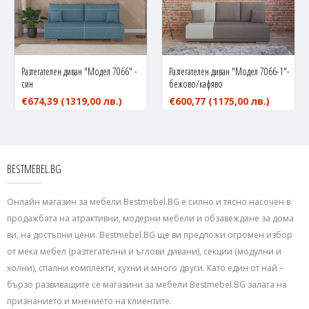
Разтегателен диван "Модел 7066" -
Разтегателен диван "Модел 7066-1"-
син
бежово/кафяво
€674,39
(1319,00 лв.)
€600,77
(1175,00 лв.)
BESTMEBEL.BG
Онлайн магазин за мебели Bestmebel.BG е силно и тясно насочен в
продажбата на атрактивни, модерни мебели и обзавеждане за дома
ви, на достъпни цени. Bestmebel.BG ще ви предложи огромен избор
от мека мебел (разтегателни и ъглови дивани), секции (модулни и
холни), спални комплекти, кухни и много други. Като един от най –
бързо развиващите се магазини за мебели Bestmebel.BG залага на
признанието и мнението на клиентите.