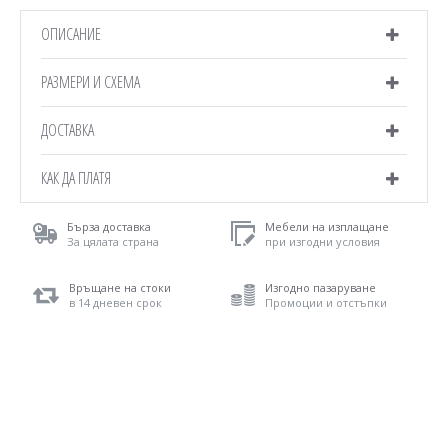
ОПИСАНИЕ
РАЗМЕРИ И СХЕМА
ДОСТАВКА
КАК ДА ПЛАТЯ
Бърза доставка
Мебели на изплащане
За цялата страна
при изгодни условия
Връщане на стоки
Изгодно пазаруване
в 14 дневен срок
Промоции и отстъпки