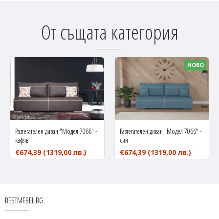
От същата категория
НОВО
Разтегателен диван "Модел 7066" -
Разтегателен диван "Модел 7066" -
кафяв
син
€674,39
(1319,00 лв.)
€674,39
(1319,00 лв.)
BESTMEBEL.BG