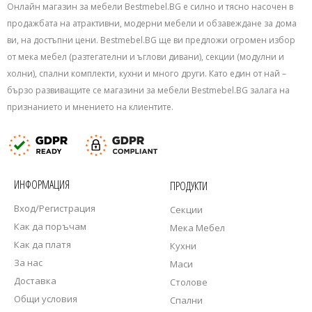
Онлайн магазин за мебели Bestmebel.BG е силно и тясно насочен в
продажбата на атрактивни, модерни мебели и обзавеждане за дома
ви, на достъпни цени. Bestmebel.BG ще ви предложи огромен избор
от мека мебел (разтегателни и ъглови дивани), секции (модулни и
холни), спални комплекти, кухни и много други. Като един от най –
бързо развиващите се магазини за мебели Bestmebel.BG залага на
признанието и мнението на клиентите.
ИНФОРМАЦИЯ
ПРОДУКТИ
Вход/Регистрация
Секции
Как да поръчам
Мека Мебел
Как да платя
Кухни
За нас
Маси
Доставка
Столове
Общи условия
Спални