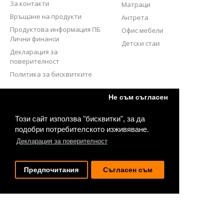
За контакти
Матраци
Връщане на продукти
Антрета
Продуктова информация ПБ
Офис мебели
Лични финанси
Детски стаи
Декларация за
поверителност
Политика за бисквитките
СЛЕДВАЙТЕ НИ
Не съм съгласен
Този сайт използва "бисквитки", за да
подобри потребителското изживяване.
Декларация за поверителност
Предпочитания
Съгласен съм
2020 © Bestmebel.bg. Всички права запазени.