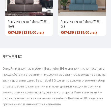
Разтегателен диван "Модел 7066" -
Разтегателен диван "Модел 7066" -
кафяв
син
€674,39
(1319,00 лв.)
€674,39
(1319,00 лв.)
BESTMEBEL.BG
Онлайн магазин за мебели Bestmebel.BG е силно и тясно насочен в
продажбата на атрактивни, модерни мебели и обзавеждане за дома
ви, на достъпни цени. Bestmebel.BG ще ви предложи огромен избор
от мека мебел (разтегателни и ъглови дивани), секции (модулни и
холни), спални комплекти, кухни и много други. Като един от най –
бързо развиващите се магазини за мебели Bestmebel.BG залага на
признанието и мнението на клиентите.