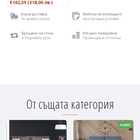
€162,59
(318,00 лв.)
Бърза доставка
Мебели на изплащане
За цялата страна
при изгодни условия
Връщане на стоки
Изгодно пазаруване
в 14 дневен срок
Промоции и отстъпки
От същата категория
НОВО