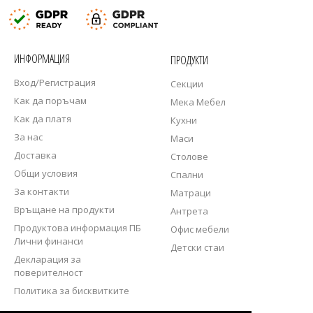
ИНФОРМАЦИЯ
ПРОДУКТИ
Вход/Регистрация
Секции
Как да поръчам
Мека Мебел
Как да платя
Кухни
За нас
Маси
Доставка
Столове
Общи условия
Спални
За контакти
Матраци
Връщане на продукти
Антрета
Продуктова информация ПБ
Офис мебели
Лични финанси
Детски стаи
Декларация за
поверителност
Политика за бисквитките