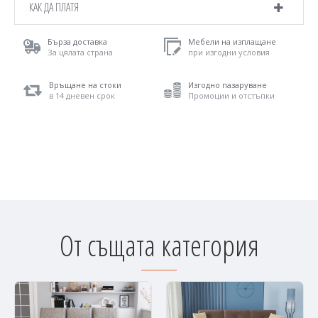
КАК ДА ПЛАТЯ
Бърза доставка
Мебели на изплащане
За цялата страна
при изгодни условия
Връщане на стоки
Изгодно пазаруване
в 14 дневен срок
Промоции и отстъпки
От същата категория