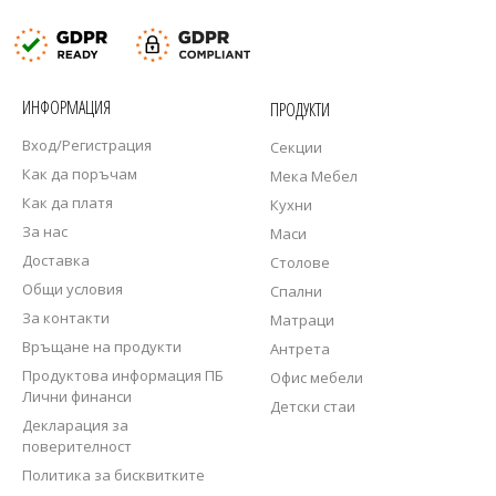
ИНФОРМАЦИЯ
ПРОДУКТИ
Вход/Регистрация
Секции
Как да поръчам
Мека Мебел
Как да платя
Кухни
За нас
Маси
Доставка
Столове
Общи условия
Спални
За контакти
Матраци
Връщане на продукти
Антрета
Продуктова информация ПБ
Офис мебели
Лични финанси
Детски стаи
Декларация за
поверителност
Политика за бисквитките