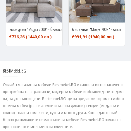
Ъглов диван "Модел 7000" - бежово
Ъглов диван "Модел 7003" - кафяв
€736,26
(1440,00 лв.)
€991,91
(1940,00 лв.)
BESTMEBEL.BG
Онлайн магазин за мебели Bestmebel.BG е силно и тясно насочен в
продажбата на атрактивни, модерни мебели и обзавеждане за дома
ви, на достъпни цени. Bestmebel.BG ще ви предложи огромен избор
от мека мебел (разтегателни и ъглови дивани), секции (модулни и
холни), спални комплекти, кухни и много други. Като един от най –
бързо развиващите се магазини за мебели Bestmebel.BG залага на
признанието и мнението на клиентите.