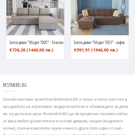
Ъглов диван "Модел 7000" - бежово
Ъглов диван "Модел 7003" - кафяв
€736,26
(1440,00 лв.)
€991,91
(1940,00 лв.)
BESTMEBEL.BG
Онлайн магазин за мебели Bestmebel.BG е силно и тясно насочен в
продажбата на атрактивни, модерни мебели и обзавеждане за дома
ви, на достъпни цени. Bestmebel.BG ще ви предложи огромен избор
от мека мебел (разтегателни и ъглови дивани), секции (модулни и
холни), спални комплекти, кухни и много други. Като един от най –