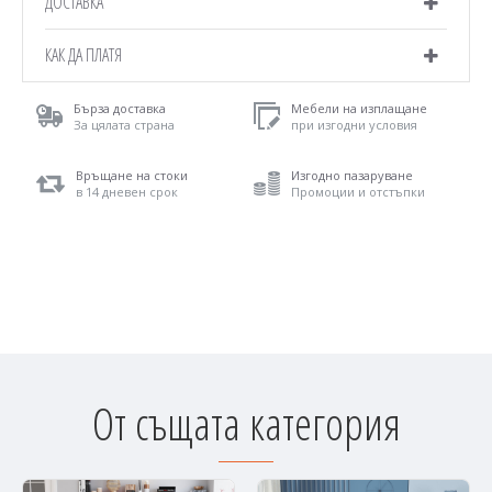
ДОСТАВКА
КАК ДА ПЛАТЯ
Бърза доставка
Мебели на изплащане
За цялата страна
при изгодни условия
Връщане на стоки
Изгодно пазаруване
в 14 дневен срок
Промоции и отстъпки
От същата категория