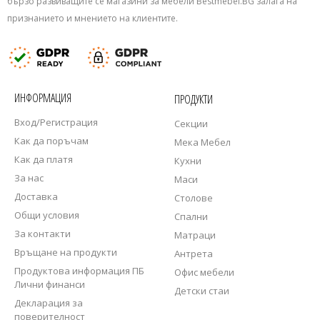
бързо развиващите се магазини за мебели Bestmebel.BG залага на
признанието и мнението на клиентите.
ИНФОРМАЦИЯ
ПРОДУКТИ
Вход/Регистрация
Секции
Как да поръчам
Мека Мебел
Как да платя
Кухни
За нас
Маси
Доставка
Столове
Общи условия
Спални
За контакти
Матраци
Връщане на продукти
Антрета
Продуктова информация ПБ
Офис мебели
Лични финанси
Детски стаи
Декларация за
поверителност