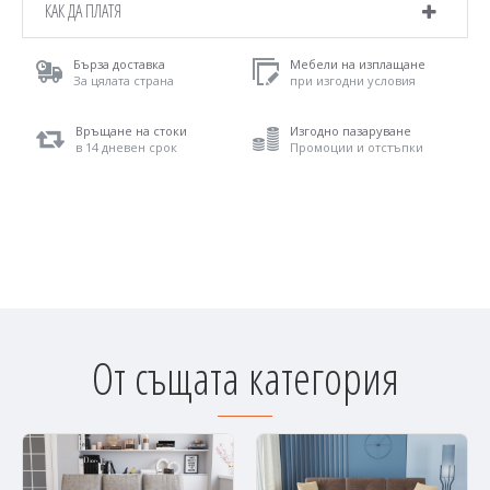
КАК ДА ПЛАТЯ
Бърза доставка
Мебели на изплащане
За цялата страна
при изгодни условия
Връщане на стоки
Изгодно пазаруване
в 14 дневен срок
Промоции и отстъпки
От същата категория