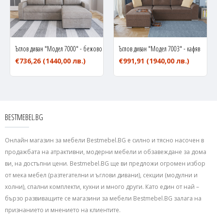
Ъглов диван "Модел 7000" - бежово
Ъглов диван "Модел 7003" - кафяв
€736,26
(1440,00 лв.)
€991,91
(1940,00 лв.)
BESTMEBEL.BG
Онлайн магазин за мебели Bestmebel.BG е силно и тясно насочен в
продажбата на атрактивни, модерни мебели и обзавеждане за дома
ви, на достъпни цени. Bestmebel.BG ще ви предложи огромен избор
от мека мебел (разтегателни и ъглови дивани), секции (модулни и
холни), спални комплекти, кухни и много други. Като един от най –
бързо развиващите се магазини за мебели Bestmebel.BG залага на
признанието и мнението на клиентите.