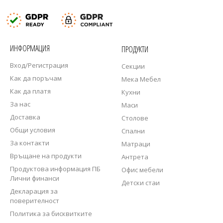
ИНФОРМАЦИЯ
ПРОДУКТИ
Вход/Регистрация
Секции
Как да поръчам
Мека Мебел
Как да платя
Кухни
За нас
Маси
Доставка
Столове
Общи условия
Спални
За контакти
Матраци
Връщане на продукти
Антрета
Продуктова информация ПБ
Офис мебели
Лични финанси
Детски стаи
Декларация за
поверителност
Политика за бисквитките