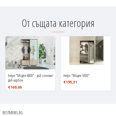
От същата категория
Антре "Модел 6000" - дъб сонома/
Антре "Модел 5000"
дъб карбон
€195,31
€169,00
BESTMEBEL.BG