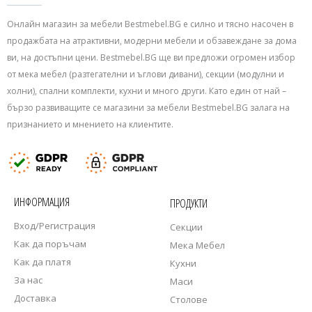
Онлайн магазин за мебели Bestmebel.BG е силно и тясно насочен в
продажбата на атрактивни, модерни мебели и обзавеждане за дома
ви, на достъпни цени. Bestmebel.BG ще ви предложи огромен избор
от мека мебел (разтегателни и ъглови дивани), секции (модулни и
холни), спални комплекти, кухни и много други. Като един от най –
бързо развиващите се магазини за мебели Bestmebel.BG залага на
признанието и мнението на клиентите.
ИНФОРМАЦИЯ
ПРОДУКТИ
Вход/Регистрация
Секции
Как да поръчам
Мека Мебел
Как да платя
Кухни
За нас
Маси
Доставка
Столове