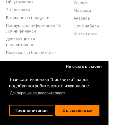
Общи условия
Спални
За контакти
Матраци
Връщане на продукти
Антрета
Продуктова информация ПБ
Офис мебели
Лични финанси
Детски стаи
Декларация за
поверителност
Политика за бисквитките
СЛЕДВАЙТЕ НИ
Не съм съгласен
Този сайт използва "бисквитки", за да
подобри потребителското изживяване.
Декларация за поверителност
Предпочитания
Съгласен съм