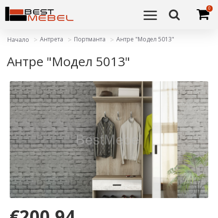
0
Антрета
Портманта
Антре "Модел 5013"
Начало
Антре "Модел 5013"
€200,94