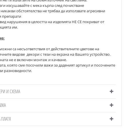
аги изсушавайте с мека кърпа след почистване 
никакви обстоятелства не трябва да използвате агресивни
и препарати
 вид нарушения в целостта на изделията НЕ СЕ покриват от
нцията им.
о:
зможни
 са несъответствия от действителните цветове на 
чните видове  декори с тези на екрана на Вашето устройство.
ената не е включен монтаж и качване.
ата, която сме посочили важи за даденият артикул и посочените
ви разновидности.
ЕРИ И СХЕМА
АВКА
А ПЛАТЯ