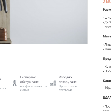
ОПИС
Разм
- шир
- 
дъл
-
вис
Мате
- Лпд
- Цвя
Пред
- Ко
- Поб
Експертно
Изгодно
а
Какв
обслужване
пазаруване
професионалисти
Промоции и
- 1б
 срок
с опит
отстъпки
Под
-
Пост
тяло 