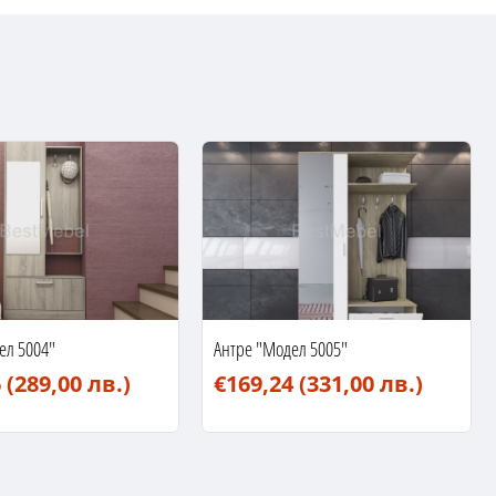
ел 5004"
Антре "Модел 5005"
6
(289,00 лв.)
€169,24
(331,00 лв.)