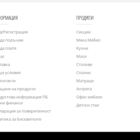
ОРМАЦИЯ
ПРОДУКТИ
д/Регистрация
Секции
 да поръчам
Мека Мебел
 да платя
Кухни
нас
Маси
тавка
Столове
и условия
Спални
контакти
Матраци
щане на продукти
Антрета
дуктова информация ПБ
Офис мебели
ни финанси
Детски стаи
ларация за поверителност
итика за бисквитките