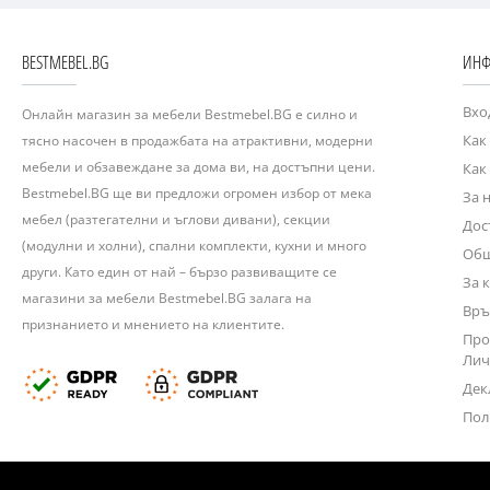
BESTMEBEL.BG
ИНФ
Вхо
Онлайн магазин за мебели Bestmebel.BG е силно и
Как
тясно насочен в продажбата на атрактивни, модерни
мебели и обзавеждане за дома ви, на достъпни цени.
Как
Bestmebel.BG ще ви предложи огромен избор от мека
За 
мебел (разтегателни и ъглови дивани), секции
Дос
(модулни и холни), спални комплекти, кухни и много
Общ
други. Като един от най – бързо развиващите се
За 
магазини за мебели Bestmebel.BG залага на
Връ
признанието и мнението на клиентите.
Про
Лич
Дек
Пол