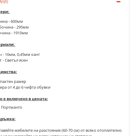
АНИЕ
ери:
ина - 600мм 
боч
ина - 295мм
очина - 1910мм
риали: 
ч - 16мм, 0,45мм кант
- Светъл ясен
т 
имства:
мпактен рамер
ира от 4 до 6 чифта обувки
о е включено в цената:
р. Портманто
дръжка:
авяйте мебелите на разстояние (60-70 см) от всяко отоплително
и не ги излагайте на силен източник на светлина.