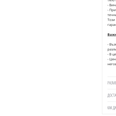
- Вин
-
При 
течн
Този
гара
Важн
- Въ
разли
- В ц
- 
Цен
него
РАЗМ
ДОСТ
КАК Д