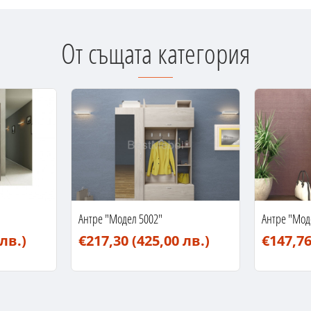
От същата категория
Антре "Модел 5002"
Антре "Мод
 лв.)
€217,30
(425,00 лв.)
€147,7