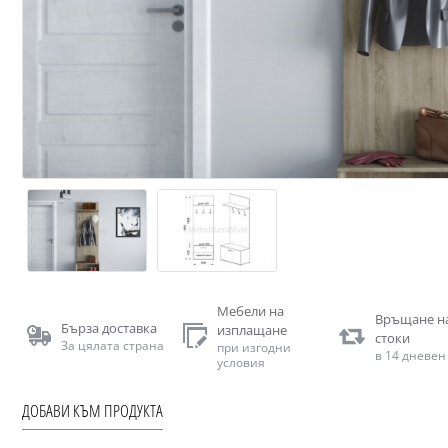
Мебели на
Връщане н
Бърза доставка
изплащане
стоки
За цялата страна
при изгодни
в 14 дневен
условия
ДОБАВИ КЪМ ПРОДУКТА