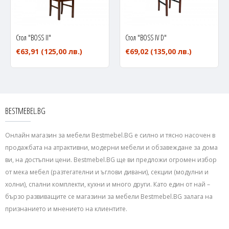
Стол "BOSS II"
Стол "BOSS IV D"
€63,91
(125,00 лв.)
€69,02
(135,00 лв.)
BESTMEBEL.BG
Онлайн магазин за мебели Bestmebel.BG е силно и тясно насочен в
продажбата на атрактивни, модерни мебели и обзавеждане за дома
ви, на достъпни цени. Bestmebel.BG ще ви предложи огромен избор
от мека мебел (разтегателни и ъглови дивани), секции (модулни и
холни), спални комплекти, кухни и много други. Като един от най –
бързо развиващите се магазини за мебели Bestmebel.BG залага на
признанието и мнението на клиентите.