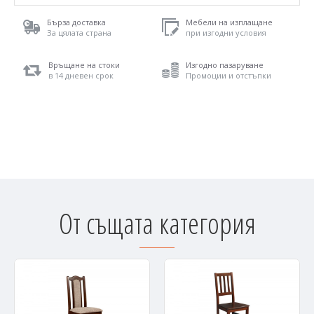
Бърза доставка
Мебели на изплащане
За цялата страна
при изгодни условия
Връщане на стоки
Изгодно пазаруване
в 14 дневен срок
Промоции и отстъпки
От същата категория