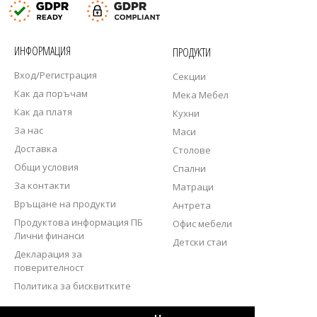
ИНФОРМАЦИЯ
ПРОДУКТИ
Вход/Регистрация
Секции
Как да поръчам
Мека Мебел
Как да платя
Кухни
За нас
Маси
Доставка
Столове
Общи условия
Спални
За контакти
Матраци
Връщане на продукти
Антрета
Продуктова информация ПБ
Офис мебели
Лични финанси
Детски стаи
Декларация за
поверителност
Политика за бисквитките