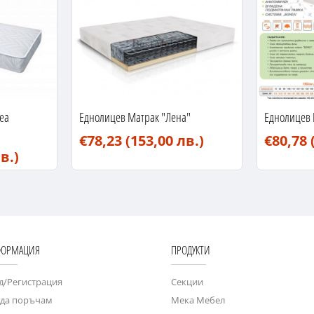
еа
Еднолицев Матрак "Лена"
Еднолицев 
€78,23
(153,00 лв.)
€80,78
в.)
ОРМАЦИЯ
ПРОДУКТИ
д/Регистрация
Секции
 да поръчам
Мека Мебел