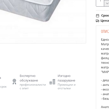
Срок
Цена
ОПИС
Едно
Матр
качес
матр
филц
техн
матр
"МАР
Експертно
Изгодно
а
- ди
обслужване
пазаруване
- ан
професионалисти
Промоции и
 срок
с опит
отстъпки
- ек
- ан
- бе
Анат