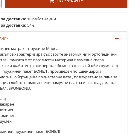
ПОРЪЧАЙТЕ
 за доставка:
10 работни дни
 за доставка:
54 €
АНИЕ
лицев матрак с пружини Мареа
акът се характеризира със свойте анатомични и ортопедични
тва. Рамката е от иглолистен материал с ламелна скара ,
ака е изработен с тапицерска обемна вата , слой обезшумяващ
 , пружинен пакет БОНЕЛ , произведен по щвейцарска
ология , обгръщаща полиестерна вата , полиуретанова пяна за
аци , слой от термослепени памучни влакна и тъкана дамаска
ЕА" , SPUNBOND.
шащ
тиакарен
ологичен
атомичен
зшумен
омичен пружинен пакет БОНЕЛ!