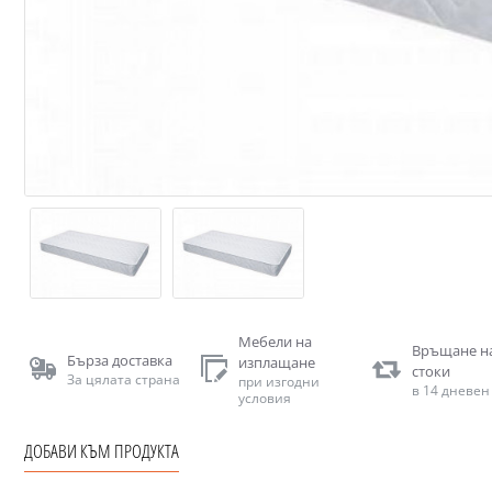
Мебели на
Връщане н
Бърза доставка
изплащане
стоки
За цялата страна
при изгодни
в 14 дневен
условия
ДОБАВИ КЪМ ПРОДУКТА