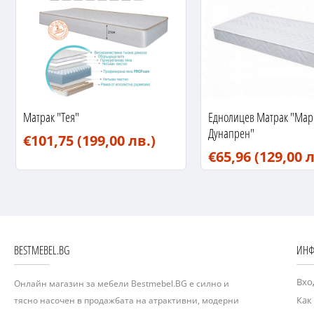
Матрак "Тея"
Еднолицев Матрак "Мар
Дунапрен"
€101,75
(199,00 лв.)
€65,96
(129,00 л
BESTMEBEL.BG
ИНФ
Вхо
Онлайн магазин за мебели Bestmebel.BG е силно и
Как
тясно насочен в продажбата на атрактивни, модерни