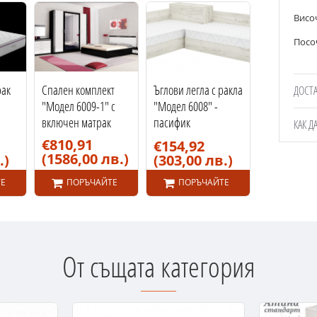
Висо
Посо
рак
Спален комплект
Ъглови легла с ракла
Легло "Моде
ДОСТ
"Модел 6009-1" с
"Модел 6008" -
сонома тъм
включен матрак
пасифик
КАК Д
€148,79
(291,00
€810,91
€154,92
(1586,00 лв.)
.)
(303,00 лв.)
Е
ПОРЪЧАЙТЕ
ПОРЪЧАЙТЕ
ПОРЪ
От същата категория