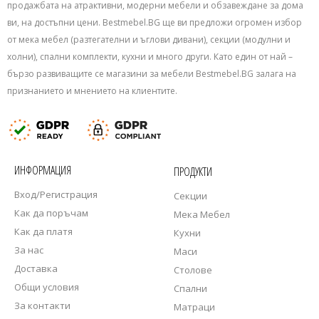
продажбата на атрактивни, модерни мебели и обзавеждане за дома
ви, на достъпни цени. Bestmebel.BG ще ви предложи огромен избор
от мека мебел (разтегателни и ъглови дивани), секции (модулни и
холни), спални комплекти, кухни и много други. Като един от най –
бързо развиващите се магазини за мебели Bestmebel.BG залага на
признанието и мнението на клиентите.
ИНФОРМАЦИЯ
ПРОДУКТИ
Вход/Регистрация
Секции
Как да поръчам
Мека Мебел
Как да платя
Кухни
За нас
Маси
Доставка
Столове
Общи условия
Спални
За контакти
Матраци