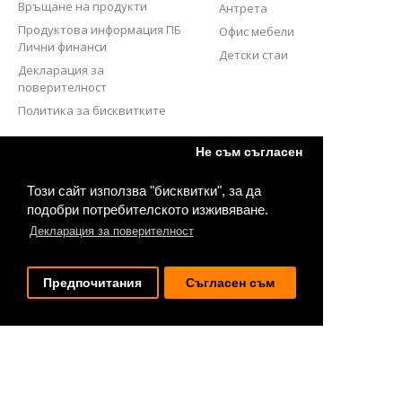
Връщане на продукти
Антрета
Продуктова информация ПБ
Офис мебели
Лични финанси
Детски стаи
Декларация за
поверителност
Политика за бисквитките
СЛЕДВАЙТЕ НИ
Не съм съгласен
Този сайт използва "бисквитки", за да
подобри потребителското изживяване.
Декларация за поверителност
Предпочитания
Съгласен съм
2020 © Bestmebel.bg. Всички права запазени.