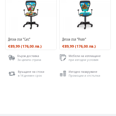
Детски стол "Cars"
Детски стол "Pirate"
€89,99
(176,00 лв.)
€89,99
(176,00 лв.)
Бърза доставка
Мебели на изплащане
За цялата страна
при изгодни условия
Връщане на стоки
Изгодно пазаруване
в 14 дневен срок
Промоции и отстъпки