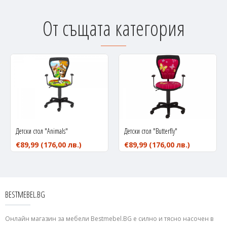
От същата категория
Детски стол "Animals"
Детски стол "Butterfly"
€89,99
(176,00 лв.)
€89,99
(176,00 лв.)
BESTMEBEL.BG
Онлайн магазин за мебели Bestmebel.BG е силно и тясно насочен в